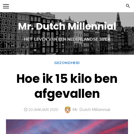
Ga
naar
de
Mr. Dutch Millennial
inhoud
HET LEVEN VAN EEN NEDERLANDSE 30'ER
GEZONDHEID
Hoe ik 15 kilo ben
afgevallen
Auteur
Mr. Dutch Millennial
GEPLAATST
20 JANUARI 2020
OP