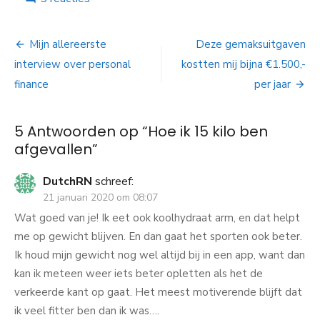
Hoe
ik
Bericht
15
Mijn allereerste
Deze gemaksuitgaven
kilo
navigatie
interview over personal
kostten mij bijna €1.500,-
ben
afgevallen
finance
per jaar
5 Antwoorden op “
Hoe ik 15 kilo ben
afgevallen
”
DutchRN
schreef:
21 januari 2020 om 08:07
Wat goed van je! Ik eet ook koolhydraat arm, en dat helpt
me op gewicht blijven. En dan gaat het sporten ook beter.
Ik houd mijn gewicht nog wel altijd bij in een app, want dan
kan ik meteen weer iets beter opletten als het de
verkeerde kant op gaat. Het meest motiverende blijft dat
ik veel fitter ben dan ik was….