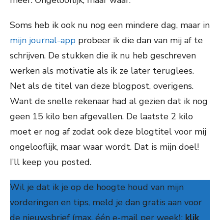
meer. Ongelooflijk, maar waar.
Soms heb ik ook nu nog een mindere dag, maar in
mijn journal-app
probeer ik die dan van mij af te
schrijven. De stukken die ik nu heb geschreven
werken als motivatie als ik ze later teruglees.
Net als de titel van deze blogpost, overigens.
Want de snelle rekenaar had al gezien dat ik nog
geen 15 kilo ben afgevallen. De laatste 2 kilo
moet er nog af zodat ook deze blogtitel voor mij
ongelooflijk, maar waar wordt. Dat is mijn doel!
I’ll keep you posted.
Wil je dat ik je op de hoogte houd van mijn
vorderingen en tips, meld je dan gratis aan voor
de nieuwsbrief (max. één e-mail per week):
klik