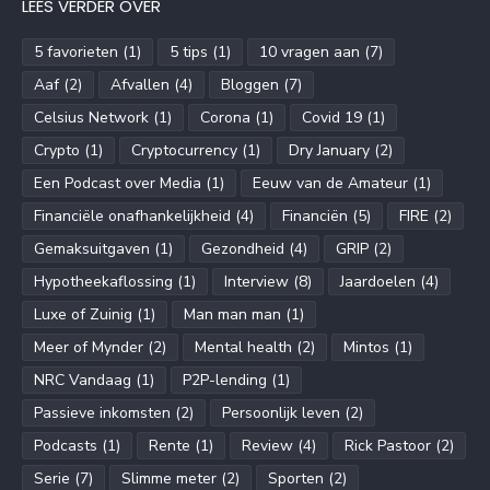
LEES VERDER OVER
5 favorieten
(1)
5 tips
(1)
10 vragen aan
(7)
Aaf
(2)
Afvallen
(4)
Bloggen
(7)
Celsius Network
(1)
Corona
(1)
Covid 19
(1)
Crypto
(1)
Cryptocurrency
(1)
Dry January
(2)
Een Podcast over Media
(1)
Eeuw van de Amateur
(1)
Financiële onafhankelijkheid
(4)
Financiën
(5)
FIRE
(2)
Gemaksuitgaven
(1)
Gezondheid
(4)
GRIP
(2)
Hypotheekaflossing
(1)
Interview
(8)
Jaardoelen
(4)
Luxe of Zuinig
(1)
Man man man
(1)
Meer of Mynder
(2)
Mental health
(2)
Mintos
(1)
NRC Vandaag
(1)
P2P-lending
(1)
Passieve inkomsten
(2)
Persoonlijk leven
(2)
Podcasts
(1)
Rente
(1)
Review
(4)
Rick Pastoor
(2)
Serie
(7)
Slimme meter
(2)
Sporten
(2)