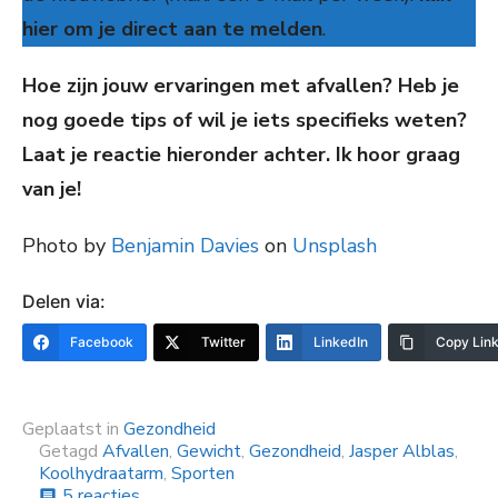
hier om je direct aan te melden
.
Hoe zijn jouw ervaringen met afvallen? Heb je
nog goede tips of wil je iets specifieks weten?
Laat je reactie hieronder achter. Ik hoor graag
van je!
Photo by
Benjamin Davies
on
Unsplash
Delen via:
Facebook
Twitter
LinkedIn
Copy Lin
Geplaatst in
Gezondheid
Getagd
Afvallen
,
Gewicht
,
Gezondheid
,
Jasper Alblas
,
Koolhydraatarm
,
Sporten
op
5 reacties
comment