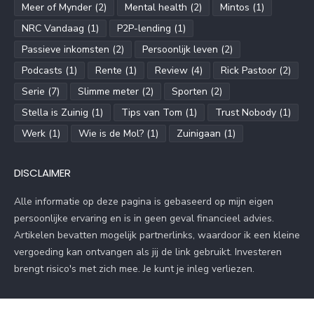
Meer of Mynder
(2)
Mental health
(2)
Mintos
(1)
NRC Vandaag
(1)
P2P-lending
(1)
Passieve inkomsten
(2)
Persoonlijk leven
(2)
Podcasts
(1)
Rente
(1)
Review
(4)
Rick Pastoor
(2)
Serie
(7)
Slimme meter
(2)
Sporten
(2)
Stella is Zuinig
(1)
Tips van Tom
(1)
Trust Nobody
(1)
Werk
(1)
Wie is de Mol?
(1)
Zuinigaan
(1)
DISCLAIMER
Alle informatie op deze pagina is gebaseerd op mijn eigen
persoonlijke ervaring en is in geen geval financieel advies.
Artikelen bevatten mogelijk partnerlinks, waardoor ik een kleine
vergoeding kan ontvangen als jij de link gebruikt. Investeren
brengt risico's met zich mee. Je kunt je inleg verliezen.