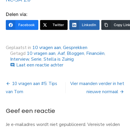
Delen via:
Facebook
Twitter
LinkedIn
Copy Lin
Geplaatst in
10 vragen aan
,
Gesprekken
Getagd
10 vragen aan
,
Aaf
,
Bloggen
,
Financiën
,
Interview
,
Serie
,
Stella is Zuinig
op
Laat een reactie achter
comment
10
vragen
Bericht
aan
10 vragen aan #5: Tips
Vier maanden verder in het
#6:
navigatie
van Tom
nieuwe normaal
Stella
is
zuinig
Geef een reactie
Je e-mailadres wordt niet gepubliceerd.
Vereiste velden