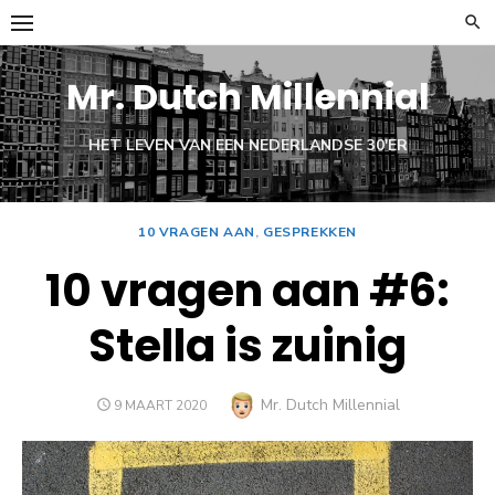
Ga
naar
de
Mr. Dutch Millennial
inhoud
HET LEVEN VAN EEN NEDERLANDSE 30'ER
10 VRAGEN AAN
,
GESPREKKEN
10 vragen aan #6:
Stella is zuinig
Auteur
Mr. Dutch Millennial
GEPLAATST
9 MAART 2020
OP