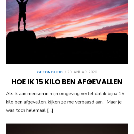
GEPLAATST
GEZONDHEID
20 JANUARI 2020
OP
HOE IK 15 KILO BEN AFGEVALLEN
Als ik aan mensen in mijn omgeving vertel dat ik bijna 15
kilo ben afgevallen, kijken ze me verbaasd aan. “Maar je
was toch helemaal […]