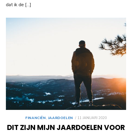
dat ik de […]
GEPLAATST
FINANCIËN
,
JAARDOELEN
11 JANUARI 2020
OP
DIT ZIJN MIJN JAARDOELEN VOOR