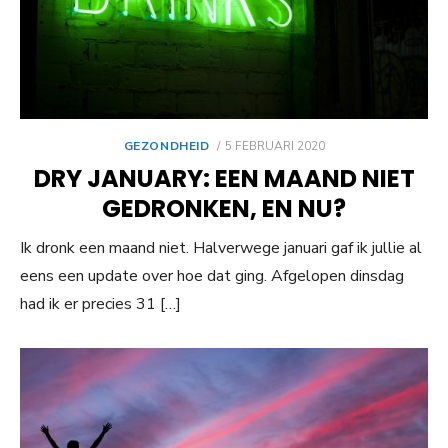
GEPLAATST
GEZONDHEID
5 FEBRUARI 2020
OP
DRY JANUARY: EEN MAAND NIET
GEDRONKEN, EN NU?
Ik dronk een maand niet. Halverwege januari gaf ik jullie al
eens een update over hoe dat ging. Afgelopen dinsdag
had ik er precies 31 […]