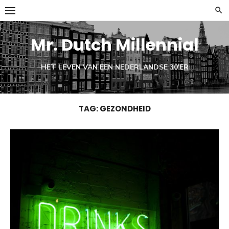
Ga
naar
de
Mr. Dutch Millennial
inhoud
HET LEVEN VAN EEN NEDERLANDSE 30'ER
TAG:
GEZONDHEID