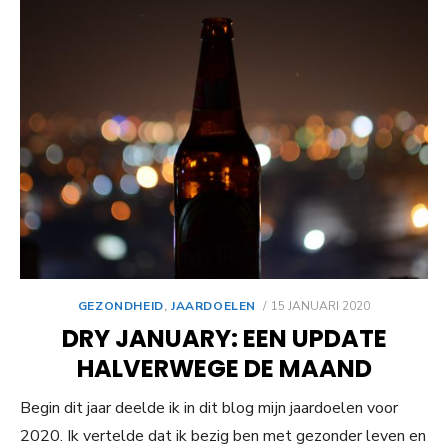
GEPLAATST
GEZONDHEID
,
JAARDOELEN
15 JANUARI 2020
OP
DRY JANUARY: EEN UPDATE
HALVERWEGE DE MAAND
Begin dit jaar deelde ik in dit blog mijn jaardoelen voor
2020. Ik vertelde dat ik bezig ben met gezonder leven en