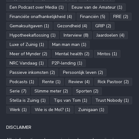
Een Podcast over Media
(1)
Eeuw van de Amateur
(1)
Financiële onafhankelijkheid
(4)
Financiën
(5)
FIRE
(2)
Gemaksuitgaven
(1)
Gezondheid
(4)
GRIP
(2)
Hypotheekaflossing
(1)
Interview
(8)
Jaardoelen
(4)
Luxe of Zuinig
(1)
Man man man
(1)
Meer of Mynder
(2)
Mental health
(2)
Mintos
(1)
NRC Vandaag
(1)
P2P-lending
(1)
Passieve inkomsten
(2)
Persoonlijk leven
(2)
Podcasts
(1)
Rente
(1)
Review
(4)
Rick Pastoor
(2)
Serie
(7)
Slimme meter
(2)
Sporten
(2)
Stella is Zuinig
(1)
Tips van Tom
(1)
Trust Nobody
(1)
Werk
(1)
Wie is de Mol?
(1)
Zuinigaan
(1)
DISCLAIMER