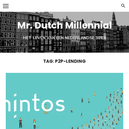
Ga
naar
de
Mr. Dutch Millennial
inhoud
HET LEVEN VAN EEN NEDERLANDSE 30'ER
TAG:
P2P-LENDING