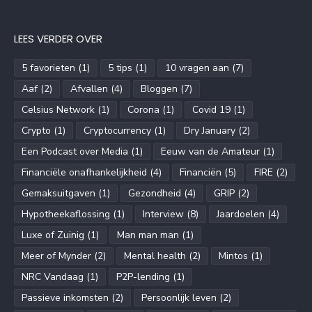
LEES VERDER OVER
5 favorieten
(1)
5 tips
(1)
10 vragen aan
(7)
Aaf
(2)
Afvallen
(4)
Bloggen
(7)
Celsius Network
(1)
Corona
(1)
Covid 19
(1)
Crypto
(1)
Cryptocurrency
(1)
Dry January
(2)
Een Podcast over Media
(1)
Eeuw van de Amateur
(1)
Financiële onafhankelijkheid
(4)
Financiën
(5)
FIRE
(2)
Gemaksuitgaven
(1)
Gezondheid
(4)
GRIP
(2)
Hypotheekaflossing
(1)
Interview
(8)
Jaardoelen
(4)
Luxe of Zuinig
(1)
Man man man
(1)
Meer of Mynder
(2)
Mental health
(2)
Mintos
(1)
NRC Vandaag
(1)
P2P-lending
(1)
Passieve inkomsten
(2)
Persoonlijk leven
(2)