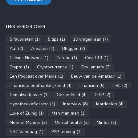
LEES VERDER OVER
5 favorieten
(1)
5 tips
(1)
10 vragen aan
(7)
Aaf
(2)
Afvallen
(4)
Bloggen
(7)
Celsius Network
(1)
Corona
(1)
Covid 19
(1)
Crypto
(1)
Cryptocurrency
(1)
Dry January
(2)
Een Podcast over Media
(1)
Eeuw van de Amateur
(1)
Financiële onafhankelijkheid
(4)
Financiën
(5)
FIRE
(2)
Gemaksuitgaven
(1)
Gezondheid
(4)
GRIP
(2)
Hypotheekaflossing
(1)
Interview
(8)
Jaardoelen
(4)
Luxe of Zuinig
(1)
Man man man
(1)
Meer of Mynder
(2)
Mental health
(2)
Mintos
(1)
NRC Vandaag
(1)
P2P-lending
(1)