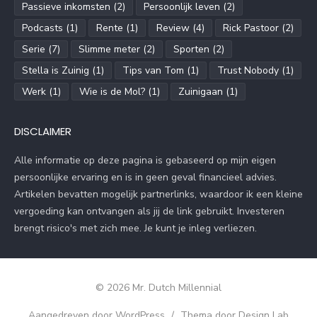
Passieve inkomsten
(2)
Persoonlijk leven
(2)
Podcasts
(1)
Rente
(1)
Review
(4)
Rick Pastoor
(2)
Serie
(7)
Slimme meter
(2)
Sporten
(2)
Stella is Zuinig
(1)
Tips van Tom
(1)
Trust Nobody
(1)
Werk
(1)
Wie is de Mol?
(1)
Zuinigaan
(1)
DISCLAIMER
Alle informatie op deze pagina is gebaseerd op mijn eigen
persoonlijke ervaring en is in geen geval financieel advies.
Artikelen bevatten mogelijk partnerlinks, waardoor ik een kleine
vergoeding kan ontvangen als jij de link gebruikt. Investeren
brengt risico's met zich mee. Je kunt je inleg verliezen.
© 2026 Mr. Dutch Millennial
Aangedreven door WordPress
/
Thema door Design Lab