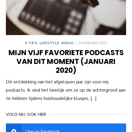
GEPLAATST
5 TIPS
,
LIFESTYLE
,
MEDIA
24 JANUARI 2020
OP
MIJN VIJF FAVORIETE PODCASTS
VAN DIT MOMENT (JANUARI
2020)
Dé ontdekking van het afgelopen jaar zijn voor mij
podcasts. Ik vind het heerlijk om ze op de achtergrond aan
te hebben tijdens huishoudelijke klusjes, […]
VOLG MIJ OOK HIER
Like op Facebook