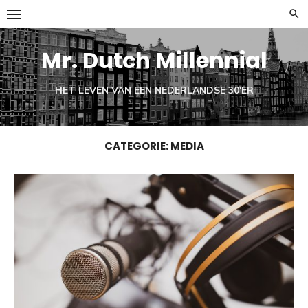
Ga
naar
de
Mr. Dutch Millennial
inhoud
HET LEVEN VAN EEN NEDERLANDSE 30'ER
CATEGORIE:
MEDIA