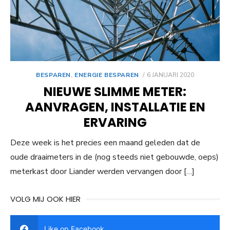
GEPLAATST
BESPAREN
,
ENERGIE BESPAREN
6 JANUARI 2020
OP
NIEUWE SLIMME METER:
AANVRAGEN, INSTALLATIE EN
ERVARING
Deze week is het precies een maand geleden dat de
oude draaimeters in de (nog steeds niet gebouwde, oeps)
meterkast door Liander werden vervangen door […]
VOLG MIJ OOK HIER
Like op Facebook