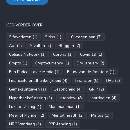
LEES VERDER OVER
5 favorieten
(1)
5 tips
(1)
10 vragen aan
(7)
Aaf
(2)
Afvallen
(4)
Bloggen
(7)
Celsius Network
(1)
Corona
(1)
Covid 19
(1)
Crypto
(1)
Cryptocurrency
(1)
Dry January
(2)
Een Podcast over Media
(1)
Eeuw van de Amateur
(1)
Financiële onafhankelijkheid
(4)
Financiën
(5)
FIRE
(2)
Gemaksuitgaven
(1)
Gezondheid
(4)
GRIP
(2)
Hypotheekaflossing
(1)
Interview
(8)
Jaardoelen
(4)
Luxe of Zuinig
(1)
Man man man
(1)
Meer of Mynder
(2)
Mental health
(2)
Mintos
(1)
NRC Vandaag
(1)
P2P-lending
(1)