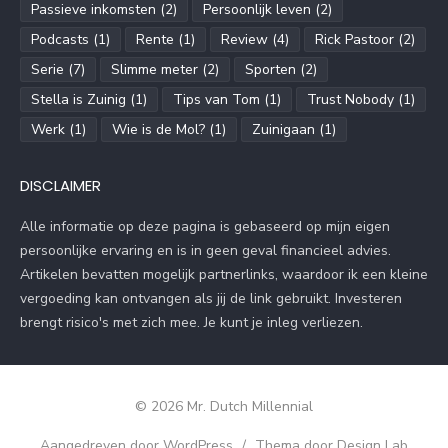
Passieve inkomsten
(2)
Persoonlijk leven
(2)
Podcasts
(1)
Rente
(1)
Review
(4)
Rick Pastoor
(2)
Serie
(7)
Slimme meter
(2)
Sporten
(2)
Stella is Zuinig
(1)
Tips van Tom
(1)
Trust Nobody
(1)
Werk
(1)
Wie is de Mol?
(1)
Zuinigaan
(1)
DISCLAIMER
Alle informatie op deze pagina is gebaseerd op mijn eigen
persoonlijke ervaring en is in geen geval financieel advies.
Artikelen bevatten mogelijk partnerlinks, waardoor ik een kleine
vergoeding kan ontvangen als jij de link gebruikt. Investeren
brengt risico's met zich mee. Je kunt je inleg verliezen.
© 2026 Mr. Dutch Millennial
Aangedreven door WordPress
/
Thema door Design Lab