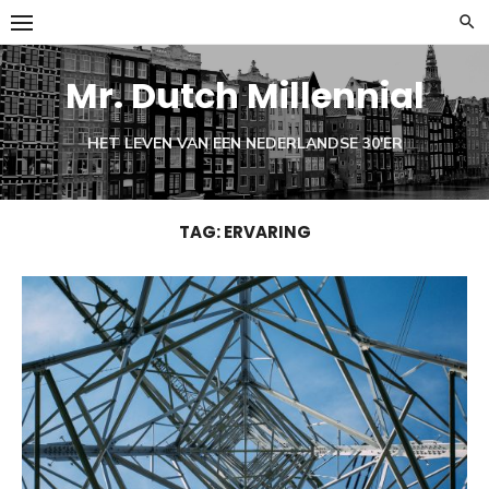
Ga
naar
de
Mr. Dutch Millennial
inhoud
HET LEVEN VAN EEN NEDERLANDSE 30'ER
TAG:
ERVARING